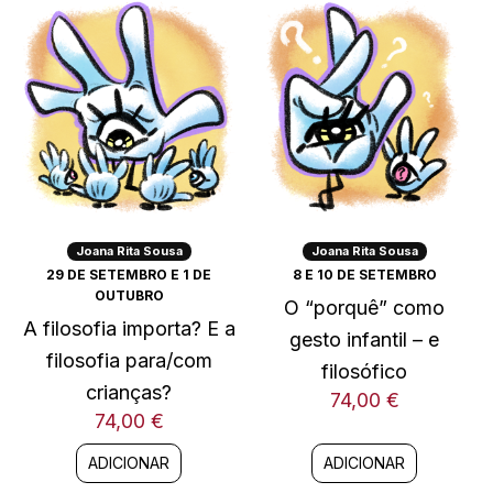
Joana Rita Sousa
Joana Rita Sousa
29 DE SETEMBRO E 1 DE
8 E 10 DE SETEMBRO
OUTUBRO
O “porquê” como
A filosofia importa? E a
gesto infantil – e
filosofia para/com
filosófico
crianças?
74,00
€
74,00
€
ADICIONAR
ADICIONAR