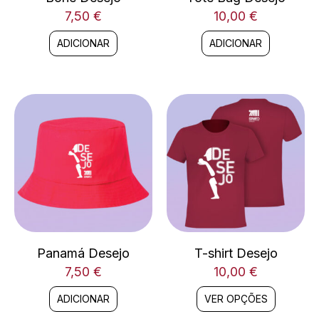
7,50
€
10,00
€
ADICIONAR
ADICIONAR
This
Panamá Desejo
T-shirt Desejo
7,50
€
10,00
€
product
has
ADICIONAR
VER OPÇÕES
multiple