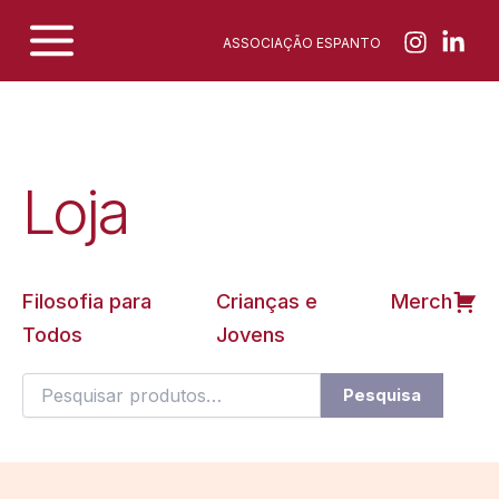
Skip
ASSOCIAÇÃO ESPANTO
to
content
Loja
Filosofia para
Crianças e
Merch
Todos
Jovens
Pesquisar
Pesquisa
por: