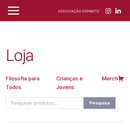
Skip
ASSOCIAÇÃO ESPANTO
to
content
Loja
Filosofia para
Crianças e
Merch
Todos
Jovens
Pesquisar
Pesquisa
por: