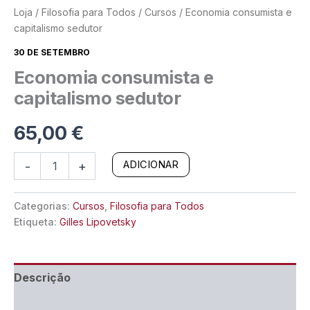
Loja
/
Filosofia para Todos
/
Cursos
/ Economia consumista e
capitalismo sedutor
30 DE SETEMBRO
Economia consumista e
capitalismo sedutor
65,00
€
Quantidade
-
+
ADICIONAR
de
Economia
consumista
Categorias:
Cursos
,
Filosofia para Todos
e
Etiqueta:
Gilles Lipovetsky
capitalismo
sedutor
Descrição
Informação adicional