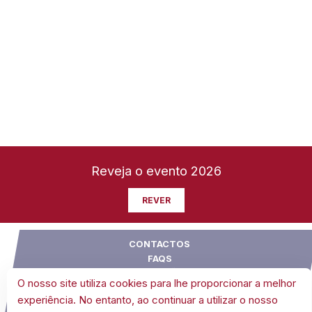
Reveja o evento 2026
REVER
CONTACTOS
FAQS
SUGESTÕES
O nosso site utiliza cookies para lhe proporcionar a melhor
CONDIÇÕES GERAIS DE VENDA
experiência. No entanto, ao continuar a utilizar o nosso
POLÍTICA DE COOKIES