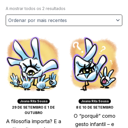
Ordenado
A mostrar todos os 2 resultados
por
mais
recentes
Joana Rita Sousa
Joana Rita Sousa
29 DE SETEMBRO E 1 DE
8 E 10 DE SETEMBRO
OUTUBRO
O “porquê” como
A filosofia importa? E a
gesto infantil – e