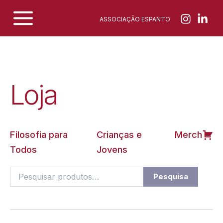
Skip
ASSOCIAÇÃO ESPANTO
to
content
Loja
Filosofia para
Crianças e
Merch
Todos
Jovens
Pesquisar
Pesquisa
por: