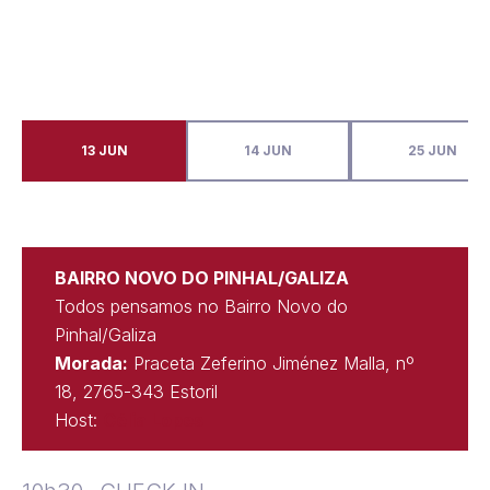
13 JUN
14 JUN
25 JUN
BAIRRO NOVO DO PINHAL/GALIZA
Todos pensamos no Bairro Novo do
Pinhal/Galiza
Morada:
Praceta Zeferino Jiménez Malla, nº
18, 2765-343 Estoril
Host:
Célia Lopes