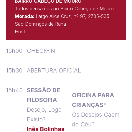
BAIRRO
CABEÇO DE MOURO
Todos pensamos no Bairro Cabeço de Mouro
Morada:
Largo Alice Cruz, nº 97, 2785-535
São Domingos de Rana
Host:
Tatiana Semedo
15h00
CHECK-IN
15h30
ABERTURA OFICIAL
15h40
SESSÃO DE
OFICINA PARA
FILOSOFIA
CRIANÇAS
*
Desejo, Logo
Os Desejos Caem
Existo?
do Céu?
Inês Bolinhas