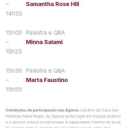
–
S
amantha Rose Hil
l
14h55
15h00
Palestra e Q&A
–
Minna Salami
15h25
15h30
Palestra e Q&A
–
Marta Faustino
15h55
Condições de participação nas Ágoras
(Jardins da Casa das
Histórias Paula Rego): as Ágoras terão lugar em espaço público
e o acesso estará condicionado à capacidade máxima do local,
de acordo com as normas de segurança e bem-estar dos