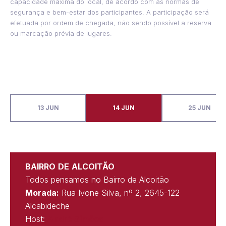
capacidade máxima do local, de acordo com as normas de
segurança e bem-estar dos participantes. A participação será
efetuada por ordem de chegada, não sendo possível a reserva
ou marcação prévia de lugares.
13 JUN
14 JUN
25 JUN
BAIRRO
DE
ALCOITÃO
Todos pensamos no Bairro de Alcoitão
Morada:
Rua Ivone Silva, nº 2, 2645-122
Alcabideche
Host:
André Simões