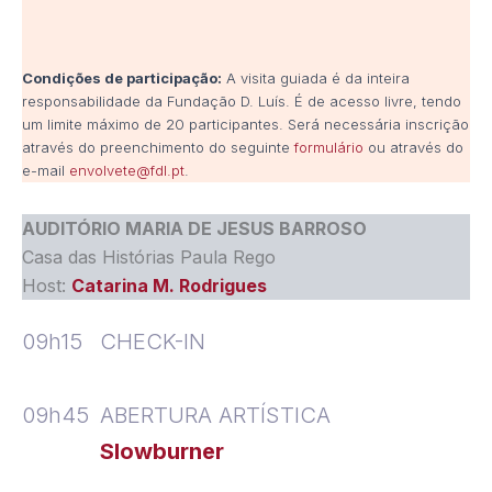
Condições de participação:
A visita guiada é da inteira
responsabilidade da Fundação D. Luís. É de acesso livre, tendo
um limite máximo de 20 participantes. Será necessária inscrição
através do preenchimento do seguinte
formulário
ou através do
e-mail
envolvete@fdl.pt
.
AUDITÓRIO MARIA DE JESUS BARROSO
Casa das Histórias Paula Rego
Host:
Catarina M. Rodrigues
09h15
CHECK-IN
09h45
ABERTURA ARTÍSTICA
Slowburner