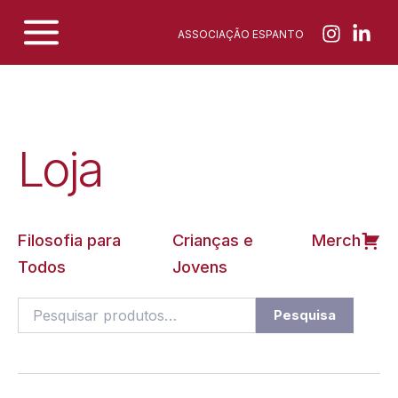
Skip
ASSOCIAÇÃO ESPANTO
to
content
Loja
Filosofia para
Crianças e
Merch
Todos
Jovens
Pesquisar
Pesquisa
por: