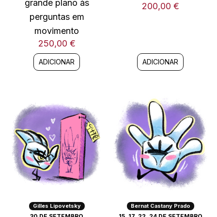
grande plano às
200,00
€
perguntas em
movimento
250,00
€
ADICIONAR
ADICIONAR
Gilles Lipovetsky
Bernat Castany Prado
30 DE SETEMBRO
15, 17, 22, 24 DE SETEMBRO