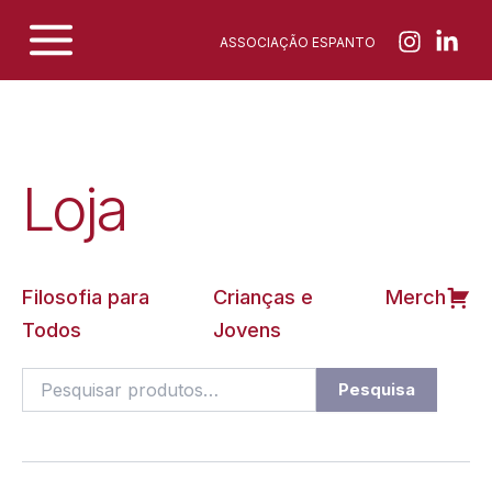
Skip
ASSOCIAÇÃO ESPANTO
to
content
Loja
Filosofia para
Crianças e
Merch
Todos
Jovens
Pesquisar
Pesquisa
por: