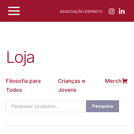
Skip
ASSOCIAÇÃO ESPANTO
to
content
Loja
Filosofia para
Crianças e
Merch
Todos
Jovens
Pesquisar
Pesquisa
por: