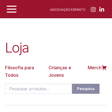
Skip
ASSOCIAÇÃO ESPANTO
to
content
Loja
Filosofia para
Crianças e
Merch
Todos
Jovens
Pesquisar
Pesquisa
por: