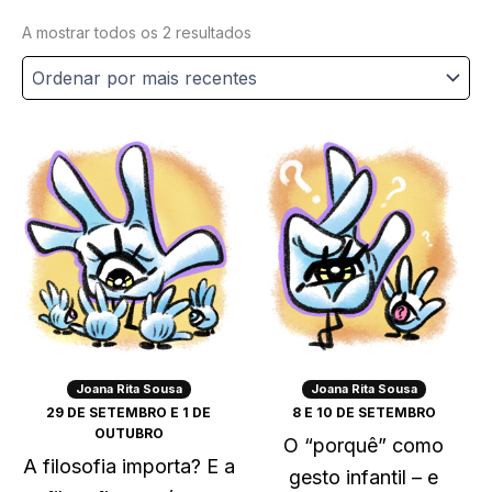
Ordenado
A mostrar todos os 2 resultados
por
mais
recentes
Joana Rita Sousa
Joana Rita Sousa
29 DE SETEMBRO E 1 DE
8 E 10 DE SETEMBRO
OUTUBRO
O “porquê” como
A filosofia importa? E a
gesto infantil – e