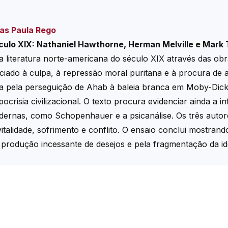
ias Paula Rego
culo XIX: Nathaniel Hawthorne, Herman Melville e Mark
na literatura norte-americana do século XIX através das o
do à culpa, à repressão moral puritana e à procura de aut
ada pela perseguição de Ahab à baleia branca em Moby-Dic
pocrisia civilizacional. O texto procura evidenciar ainda a
odernas, como Schopenhauer e a psicanálise. Os três autor
alidade, sofrimento e conflito. O ensaio conclui mostrand
odução incessante de desejos e pela fragmentação da id