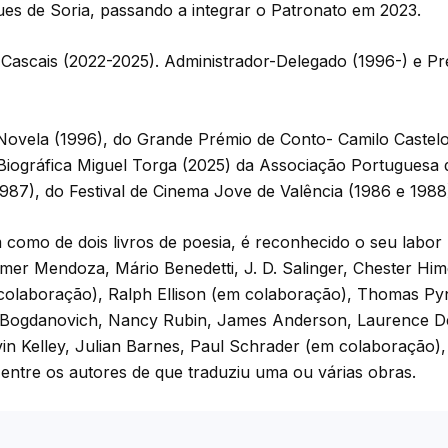
s de Soria, passando a integrar o Patronato em 2023.
 Cascais (2022-2025). Administrador-Delegado (1996-) e Pr
ovela (1996), do Grande Prémio de Conto- Camilo Castel
Biográfica Miguel Torga (2025) da Associação Portuguesa d
1987), do Festival de Cinema Jove de Valência (1986 e 1988
m como de dois livros de poesia, é reconhecido o seu labor
mer Mendoza, Mário Benedetti, J. D. Salinger, Chester Hi
colaboração), Ralph Ellison (em colaboração), Thomas Py
 Bogdanovich, Nancy Rubin, James Anderson, Laurence Der
in Kelley, Julian Barnes, Paul Schrader (em colaboração),
ntre os autores de que traduziu uma ou várias obras.