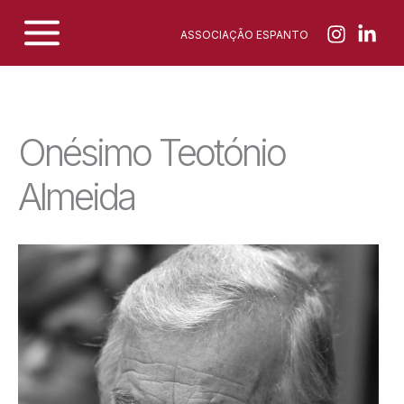
Skip
ASSOCIAÇÃO ESPANTO
to
content
Onésimo Teotónio
Almeida