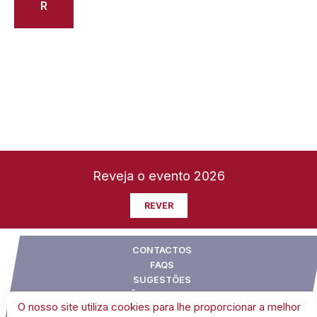
R
Reveja o evento 2026
REVER
CONTACTOS
FAQS
SUGESTÕES
CONDIÇÕES GERAIS DE VENDA
O nosso site utiliza cookies para lhe proporcionar a melhor
POLÍTICA DE COOKIES