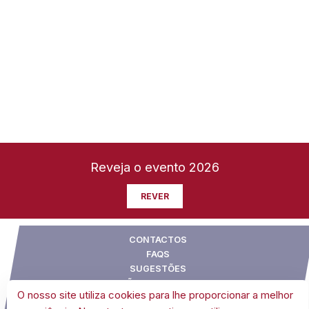
Reveja o evento 2026
REVER
CONTACTOS
FAQS
SUGESTÕES
CONDIÇÕES GERAIS DE VENDA
O nosso site utiliza cookies para lhe proporcionar a melhor
POLÍTICA DE COOKIES