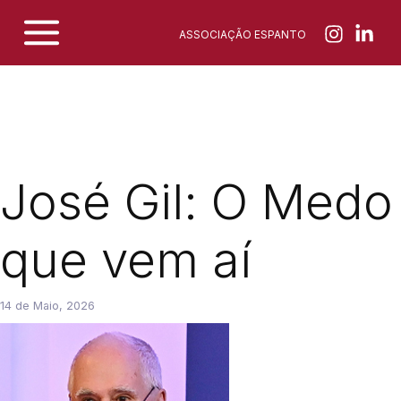
Skip
ASSOCIAÇÃO ESPANTO
to
content
José Gil: O Medo
que vem aí
14 de Maio, 2026