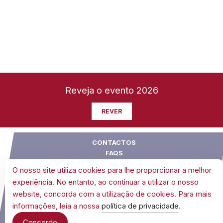
Reveja o evento 2026
REVER
CONTACTOS
FAQS
SUGESTÕES
O nosso site utiliza cookies para lhe proporcionar a melhor
CONDIÇÕES GERAIS DE VENDA
experiência. No entanto, ao continuar a utilizar o nosso
POLÍTICA DE COOKIES
website, concorda com a utilização de cookies. Para mais
POLÍTICA DE PRIVACIDADE
informações, leia a nossa
política de privacidade
.
Concordo