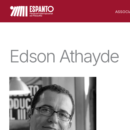
Skip
ASSOCI
to
content
Edson Athayde